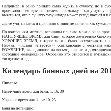
Например, в баню принято было ходить в субботу, но в суб
происходит семидневная неделя, поскольку в одну лунную ф
выяснится, что в лунную фазу иногда может укладываться и 8 с
Далее учитывались и приливно-отливные явления как суммарно
По колебаниям местной величины прилива можно было прог
НАИЛУЧШЕЕ ВРЕМЯ для бани, которое желательно было не п
ХОРОШЕЕ ВРЕМЯ, которое можно было рассматривать как п
Перуна, «чистый четверток»), совпадающие с местным м
РОЖДЕНИЕ, выпадающие на восьмидневные и девятидневные л
состояние молодоженов. Особенно это относится к Купальски
«испугов» и т.д.
Календарь банных дней на 2016
Январь:
Наилучшее время для бани: 1, 16, 30
Хорошее время для бани: 10, 23
Баня на потенцию: _