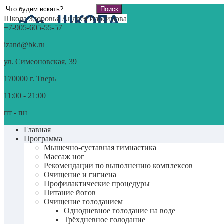
Школа Здоровья Андрея Изосимова
+7-905-605-55-57
izand@bk.ru
ул. Симеоновская, 39
170000 г. Тверь
11:00 - 21:00
пт - пн
Главная
Программа
Мышечно-суставная гимнастика
Массаж ног
Рекомендации по выполнению комплексов
Очищение и гигиена
Профилактические процедуры
Питание йогов
Очищение голоданием
Однодневное голодание на воде
Трёхдневное голодание