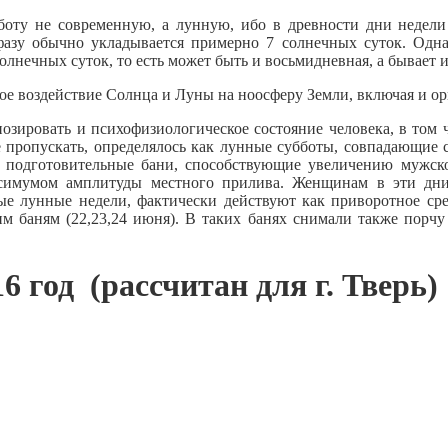
боту не современную, а лунную, ибо в древности дни недели
азу обычно укладывается примерно 7 солнечных суток. Однак
олнечных суток, то есть может быть и восьмидневная, а бывает и
е воздействие Солнца и Луны на ноосферу Земли, включая и ор
нозировать и психофизиологическое состояние человека, в 
ропускать, определялось как лунные субботы, совпадающие 
одготовительные бани, способствующие увеличению мужской
аксимумом амплитуды местного прилива. Женщинам в эти 
унные недели, фактически действуют как приворотное средс
м баням (22,23,24 июня). В таких банях снимали также порчу 
 год (рассчитан для г. Тверь)