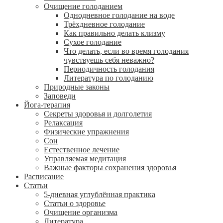
Очищение голоданием
Однодневное голодание на воде
Трёхдневное голодание
Как правильно делать клизму
Сухое голодание
Что делать, если во время голодания
чувствуешь себя неважно?
Периодичность голодания
Литература по голоданию
Природные законы
Заповеди
Йога-терапия
Секреты здоровья и долголетия
Релаксация
Физические упражнения
Сон
Естественное лечение
Управляемая медитация
Важные факторы сохранения здоровья
Расписание
Статьи
5-дневная углублённая практика
Статьи о здоровье
Очищение организма
Литература