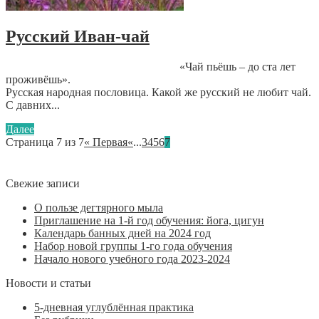
Русский Иван-чай
«Чай пьёшь – до ста лет
проживёшь».
Русская народная пословица. Какой же русский не любит чай.
С давних...
Далее
Страница 7 из 7
« Первая
«
...
3
4
5
6
7
Свежие записи
О пользе дегтярного мыла
Приглашение на 1-й год обучения: йога, цигун
Календарь банных дней на 2024 год
Набор новой группы 1-го года обучения
Начало нового учебного года 2023-2024
Новости и статьи
5-дневная углублённая практика