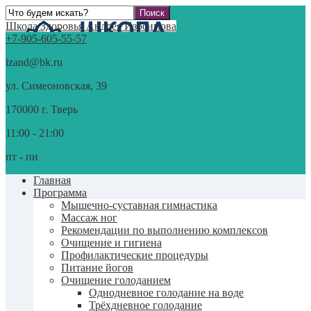
Школа Здоровья Андрея Изосимова
+7-905-605-55-57
izand@bk.ru
ул. Симеоновская, 39
170000 г. Тверь
11:00 - 21:00
пт - пн
Главная
Программа
Мышечно-суставная гимнастика
Массаж ног
Рекомендации по выполнению комплексов
Очищение и гигиена
Профилактические процедуры
Питание йогов
Очищение голоданием
Однодневное голодание на воде
Трёхдневное голодание