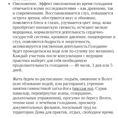
Омоложение. Эффект омоложения во время голодания
отмечается всеми исследователями – как древними, так
и современными. Восстанавливается слух, повышается
острота зрения, обостряются вкус и обоняние,
появляется блеск в глазах, улучшается цвет лица, кожа
приобретает юношескую свежесть, исчезают мелкие
морщинки, нормализуется деятельность сердечно-
сосудистой системы, кровяное давление, пищеварение и
стул, появляются бодрость и энергичность,
активизируется умственная деятельность.Голодание
будет проводиться на воде или по-сухому (по желанию).
Каждый участник после консультации с ведущим
практики выберет для себя необходимую
продолжительность голодания — 48 часов, 3 дня или 5
дней.
Жить будем по расписанию: подъём, омовение в Волге
(или обливание водой, или растирание), утренние
занятия гимнастикой хатха-йога (
массаж ног
, Сурья-
намаскар, перевёрнутые асаны, созерцание,
дыхательные упражнения), прогулки по берегу Волги,
чтение книг о лечебном голодании, просмотр
документальных фильмов, посильный труд на
территории Дома для практик, отдых, свободное время.