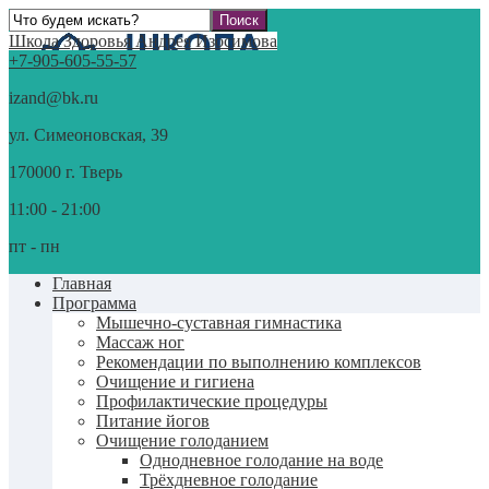
Школа Здоровья Андрея Изосимова
+7-905-605-55-57
izand@bk.ru
ул. Симеоновская, 39
170000 г. Тверь
11:00 - 21:00
пт - пн
Главная
Программа
Мышечно-суставная гимнастика
Массаж ног
Рекомендации по выполнению комплексов
Очищение и гигиена
Профилактические процедуры
Питание йогов
Очищение голоданием
Однодневное голодание на воде
Трёхдневное голодание