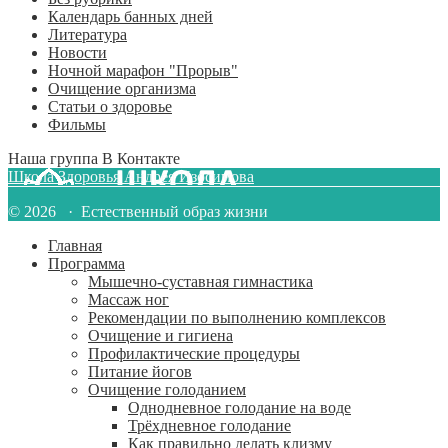
Календарь банных дней
Литература
Новости
Ночной марафон "Прорыв"
Очищение организма
Статьи о здоровье
Фильмы
Наша группа В Контакте
Школа Здоровья Андрея Изосимова
© 2026 · Естественный образ жизни
Главная
Программа
Мышечно-суставная гимнастика
Массаж ног
Рекомендации по выполнению комплексов
Очищение и гигиена
Профилактические процедуры
Питание йогов
Очищение голоданием
Однодневное голодание на воде
Трёхдневное голодание
Как правильно делать клизму