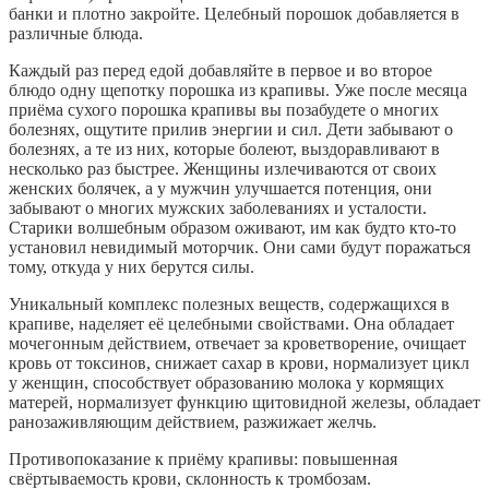
банки и плотно закройте. Целебный порошок добавляется в
различные блюда.
Каждый раз перед едой добавляйте в первое и во второе
блюдо одну щепотку порошка из крапивы. Уже после месяца
приёма сухого порошка крапивы вы позабудете о многих
болезнях, ощутите прилив энергии и сил. Дети забывают о
болезнях, а те из них, которые болеют, выздоравливают в
несколько раз быстрее. Женщины излечиваются от своих
женских болячек, а у мужчин улучшается потенция, они
забывают о многих мужских заболеваниях и усталости.
Старики волшебным образом оживают, им как будто кто-то
установил невидимый моторчик. Они сами будут поражаться
тому, откуда у них берутся силы.
Уникальный комплекс полезных веществ, содержащихся в
крапиве, наделяет её целебными свойствами. Она обладает
мочегонным действием, отвечает за кроветворение, очищает
кровь от токсинов, снижает сахар в крови, нормализует цикл
у женщин, способствует образованию молока у кормящих
матерей, нормализует функцию щитовидной железы, обладает
ранозаживляющим действием, разжижает желчь.
Противопоказание к приёму крапивы: повышенная
свёртываемость крови, склонность к тромбозам.