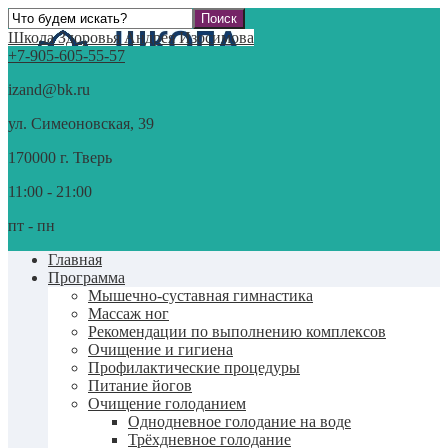
Школа Здоровья Андрея Изосимова
+7-905-605-55-57
izand@bk.ru
ул. Симеоновская, 39
170000 г. Тверь
11:00 - 21:00
пт - пн
Главная
Программа
Мышечно-суставная гимнастика
Массаж ног
Рекомендации по выполнению комплексов
Очищение и гигиена
Профилактические процедуры
Питание йогов
Очищение голоданием
Однодневное голодание на воде
Трёхдневное голодание