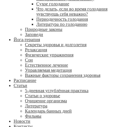
Сухое голодание
Что делать, если во время голодания
чувствуешь себя неважно?
Периодичность голодания
Литература по голоданию
Природные законы
Заповеди
Йога-терапия
Секреты здоровья и долголетия
Релаксация
Физические упражнения
Сон
Естественное лечение
Управляемая медитация
Важные факторы сохранения здоровья
Расписание
Статьи
5-дневная углублённая практика
Статьи о здоровье
Очищение организма
Литература
Календарь банных дней
Фильмы
Новости
Контакты