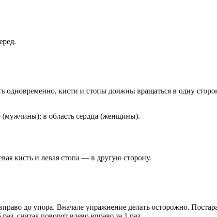
еред.
одновременно, кисти и стопы должны вращаться в одну сторону
е (мужчины); в область сердца (женщины).
евая кисть и левая стопа — в другую сторону.
право до упора. Вначале упражнение делать осторожно. Постар
аз, считая поворот влево вправо за 1 раз.