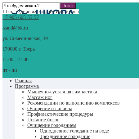
Школа Здоровья Андрея Изосимова
+7-905-605-55-57
izand@bk.ru
ул. Симеоновская, 39
170000 г. Тверь
11:00 - 21:00
пт - пн
Главная
Программа
Мышечно-суставная гимнастика
Массаж ног
Рекомендации по выполнению комплексов
Очищение и гигиена
Профилактические процедуры
Питание йогов
Очищение голоданием
Однодневное голодание на воде
Трёхдневное голодание