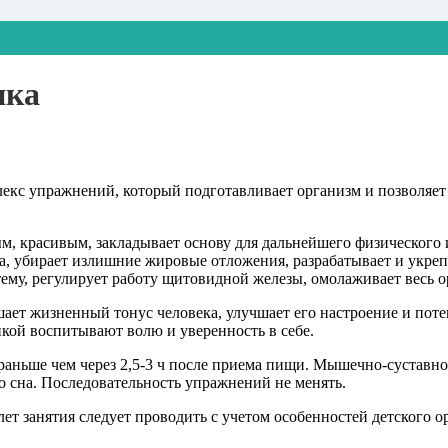
ика
кс упражнений, который подготавливает организм и позволяет 
ным, красивым, закладывает основу для дальнейшего физического
убирает излишние жировые отложения, разрабатывает и укрепля
ему, регулирует работу щитовидной железы, омолаживает весь о
ает жизненный тонус человека, улучшает его настроение и поте
кой воспитывают волю и уверенность в себе.
ньше чем через 2,5-3 ч после приема пищи. Мышечно-суставной
до сна. Последовательность упражнений не менять.
лет занятия следует проводить с учетом особенностей детского 