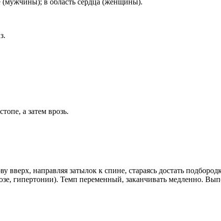
е (мужчины); в область сердца (женщины).
з.
топе, а затем врозь.
у вверх, направляя затылок к спине, стараясь достать подборо
зе, гипертонии). Темп переменный, заканчивать медленно. Выполн