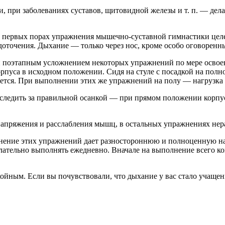
 при заболеваниях суставов, щитовидной железы и т. п. — дела
 первых порах упражнения мышечно-суставной гимнастики целе
доточения. Дыхание — только через нос, кроме особо оговоренны
и поэтапным усложнением некоторых упражнений по мере освоен
рпуса в исходном положении. Сидя на стуле с посадкой на полно
ается. При выполнении этих же упражнений на полу — нагрузка
едить за правильной осанкой — при прямом положении корпуса
напряжения и расслабления мышц, в остальных упражнениях н
ение этих упражнений дает разностороннюю и полноценную нагр
тельно выполнять ежедневно. Вначале на выполнение всего компл
йным. Если вы почувствовали, что дыхание у вас стало учащен