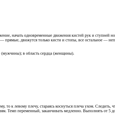
ние, начать одновременные движения кистей рук и ступней ног 
и — прямые, движутся только кисти и стопы, все остальное — н
е (мужчины); в область сердца (женщины).
у, то к левому плечу, стараясь коснуться плеча ухом. Следить,
ям. Темп переменный, заканчивать медленно. Выполнять от 5 до 