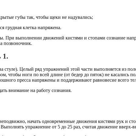
крытые губы так, чтобы щеки не надувались;
ся грудная клетка напряжена.
. При выполнении движений кистями и стопами сознание напра
а позвоночник.
 1.
а стуле). Целый ряд упражнений этой части выполняется из пол
м, чтобы ноги по всей длине (от бедер до пяток) не касались по
рюшного пресса напряжены и поддерживают равновесие всего тел
ть внимание на работу сознания.
неподвижно, начать одновременные движения кистями рук и стоп
Выполнять упражнение от 5 до 25 раз, считая движение вверх-вни