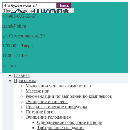
Школа Здоровья Андрея Изосимова
+7-905-605-55-57
izand@bk.ru
ул. Симеоновская, 39
170000 г. Тверь
11:00 - 21:00
пт - пн
Главная
Программа
Мышечно-суставная гимнастика
Массаж ног
Рекомендации по выполнению комплексов
Очищение и гигиена
Профилактические процедуры
Питание йогов
Очищение голоданием
Однодневное голодание на воде
Трёхдневное голодание