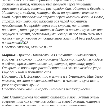
состоянии покоя, который был получен через утренние
омовения в Волге, занятия, распорядок дня, общение и беседы с
Учителем, с людьми, которые были на практике вместе со
мной. Через преодоление страха перед холодной водой в Волге,
страха, возникающего каждый раз перед практикой
преодоления. Но пройдя через эти страхи, начинаешь
понимать, что в результате создаются новые и нужные мне
ощущения жизни, состояния ума, который все пять дней был
полностью отключен от социальной жизни. И был радостен
и счастлив
Спасибо Андрею, Марине и Тае.
Марина:
Просто Потрясающая Практика! Оказывается,
это очень сложно – просто жить! Просто находиться здесь
и сейчас, проживать омовение, завтрак, практику, труд.
Открытие новой прекрасной страницы жизни каждое утро.
Еще один шаг к познанию себя.
Практика ПП. Хорошо, что в группе и с Учителем. Мне было
тяжело, но зато появилась гибкость в коленях, и сукх-асана
уже получается лучше.
Спасибо девочкам и Андрею. Огромная благодарность!
Тая:
Сентябрьская практика оказалась в моей жизни очень
вовремя, так как случились события в моей жизни, которые
выбили меня из колеи, и скопилось много напряжения,