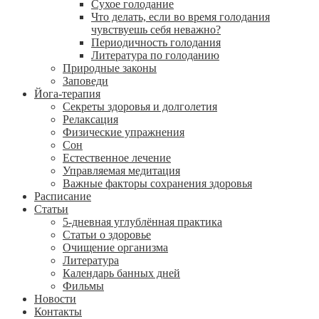
Сухое голодание
Что делать, если во время голодания
чувствуешь себя неважно?
Периодичность голодания
Литература по голоданию
Природные законы
Заповеди
Йога-терапия
Секреты здоровья и долголетия
Релаксация
Физические упражнения
Сон
Естественное лечение
Управляемая медитация
Важные факторы сохранения здоровья
Расписание
Статьи
5-дневная углублённая практика
Статьи о здоровье
Очищение организма
Литература
Календарь банных дней
Фильмы
Новости
Контакты