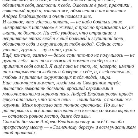
обвинения себя, жалости к себе. Омовение в реке, практики ,
священный труд и, конечно же, объяснения и наставления
Андрея Владимировича очень помогли мне.
И главное, что удалось понять, — не надо бояться этих
«неприятных наплывов» в жизни, а просто проживать их, не
гнать, не бояться. На себе увидела, что отрицание и
непринятие этого ведёт к ещё большей и глубинной боли,
обвинению себя и окружающих тебя людей. Сейчас есть
уныние , грусть — ну и что, пусть.
Ещё, конечно, важно — даже если что-то не получилось — не
ругать себя, это тоже важный момент поддержки и
принятия себя самой. Я ещё пока не знаю, но, наверно, именно
так открывается любовь и доверие к себе, а, следовательно,
любовь и принятие окружающих тебя людей, мира.
Ещё запомнился момент, когда мы на Священном труде
пытались выкопать большой, вросший огромными и
многочисленными корнями пень. Андрей Владимирович привёл
яркую аналогию, что этот пень — наши блоки, с такими же
корнями. Меня поразило это точное сравнение. Но мы не
растерялись и всё-таки выкопали его вместе со всеми корнями
— осталось ровное место, даже без ямы.
Спасибо большое Андрею Владимировичу за всё! Спасибо
прекрасному месту — «Солнечному берегу» и всем участникам
этой практики.