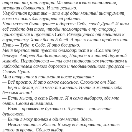
отразит то, что внутри. Меняются взаимоотношения,
желания сбываются. И это реально.
Углубленная практика – это ещё один мощный инструмент,
возможность для внутренней работы.
Что может быть ценнее и дороже Себя, своей Души? И там
всё создано для того, чтобы посмотреть в ту сторону,
прикоснуться и проявить Себя. Развернуться от внешнего к
внутреннему. Хотя бы на 5 дней. А при желании продолжить
Путь — Туда, к Себе. И это бесценно.
Меня переполняет чувство благодарности к «Солнечному
берегу», Андрею Владимировичу, Природе и к нашей дружной
команде. Периодически — ты сам становишься участником и
наблюдателем самого дорогого и необыкновенного процесса —
Своего Пути.
Мои открытия и понимания после практики:
— Всё просто. И это самое сложное. Сложное от Ума.
— Бери и делай, если чего-то хочешь. Ныть и жалеть себя –
бессмысленно!
— Есть мысли, а есть Бытие. И я сама выбираю, где мне
быть. Своим вниманием.
— Воля – проявление духовного. Чувства – проявление
душевного.
— Быть я могу только в одном месте. Здесь.
— Некого винить в Жизни. Я могу всё исправить, захотев
этого искренне. Сделав выбор.