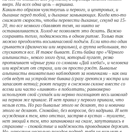
вверх. На всех одна цель – вершина.
Каким-то образом чувствуешь и первого, и центровых, и
дыхание перед тобой, и дыхание замыкающих. Когда кто-то
снижает скорость, чтобы перевести дыхание, секунд на 15-
20, то все немного сбавляют темп, но никто не
останавливается. Холод не позволяет это делать. Важно
сохранять тепло, подвижность в одном ритме. Только так
можно преодолеть восьмичасовой подъём. Если кто-то один
срывается (физически или морально), а группа небольшая, то
спускаются все. И такое бывает. Есть байка про «Чёрного
альпиниста», некого злого духа, который пугает, резко
протягивает чёрные руки со словами «Дай хлеба!», и человека
или корёжит от страха, или он просто ржёт. Бывалые
альпинисты внимательно наблюдают за новичками – как они
себя ведут на устройстве бивака (сразу греются у костра или
запасают ветки); роют пещеру в снежном склоне вместе со
всеми или часто «линяют» в поболтать; равномерно
используют свой сухпаёк или нервно поглощают весь шоколад
на первом же привале. И нет правил у первого привала, что
нельзя есть. Но раз бывалые этого не делают, то и новички
этого не делают. Спокойно, без вопросов, без надрыва. И нет
осуждения к тем, кто отстал, застряв в кустах – туалете,
нет эмоций к тем, кто запаниковал на скале, запутавшись в
страховке – спокойствие и надёжность проводников держит.
Но, накосячив несколько походов подряд, тебя не возьмут в