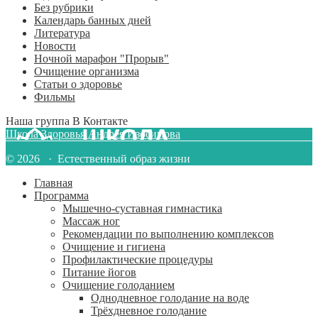
Без рубрики
Календарь банных дней
Литература
Новости
Ночной марафон "Прорыв"
Очищение организма
Статьи о здоровье
Фильмы
Наша группа В Контакте
Школа Здоровья Андрея Изосимова
© 2026 · Естественный образ жизни
Главная
Программа
Мышечно-суставная гимнастика
Массаж ног
Рекомендации по выполнению комплексов
Очищение и гигиена
Профилактические процедуры
Питание йогов
Очищение голоданием
Однодневное голодание на воде
Трёхдневное голодание