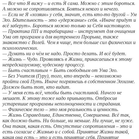
— Все что Я вижу – и есть Я сама. Можно с этим бороться.
А можно не сопротивляться. Бояться некого и нечего.
— Если не Я «хозяин» у себя, значит, есть кто-то другой – Ум
Эго. Бдительность – это «удержание» себя. «Иначе придут и
всё заберут». Бороться можно только за Себя настоящего.
— Практика ПП и тарабарщина – инструмент для очищения
Ума от программ и для внутреннего Прорыва, также
знакомство с Волей. Чем я чище, тем больше сил физических и
психологических.
— Думать ни о чём не надо. Просто делать. И всё будет.
— Жизнь – Чудо. Проявляясь в Жизни, прикасаешься к этому
непредсказуемому, чудесному процессу.
— Быть счастливым = Быть свободным от Ума Эго.
— Без Учителя (Гуру), того, кто впереди – невозможно
пройти свой Путь. Иначе погрязнешь в собственном Эгоизме.
Должен быть тот, кто видит.
— У меня есть всё, чтобы быть счастливой. Ничего не
мешает. К этому тоже надо привыкнуть. Отбросив
устаревшие программы неполноценности и страдания.
— Физическое тело – это моя реальность и ценность.
— Жизнь Справедлива, Единственна, Совершенна. Всё так,
как должно быть. Ни больше, ни меньше. Ни лучше, не хуже.
Она такая, какая есть. Отсутствие сопротивления – это и
есть согласие с Жизнью и с собой. Принятие Жизни такой,
какая она есть – это и есть принятие себя. Принятие