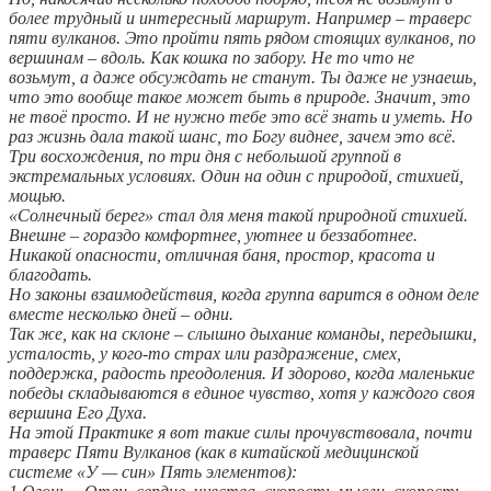
более трудный и интересный маршрут. Например – траверс
пяти вулканов. Это пройти пять рядом стоящих вулканов, по
вершинам – вдоль. Как кошка по забору. Не то что не
возьмут, а даже обсуждать не станут. Ты даже не узнаешь,
что это вообще такое может быть в природе. Значит, это
не твоё просто. И не нужно тебе это всё знать и уметь. Но
раз жизнь дала такой шанс, то Богу виднее, зачем это всё.
Три восхождения, по три дня с небольшой группой в
экстремальных условиях. Один на один с природой, стихией,
мощью.
«Солнечный берег» стал для меня такой природной стихией.
Внешне – гораздо комфортнее, уютнее и беззаботнее.
Никакой опасности, отличная баня, простор, красота и
благодать.
Но законы взаимодействия, когда группа варится в одном деле
вместе несколько дней – одни.
Так же, как на склоне – слышно дыхание команды, передышки,
усталость, у кого-то страх или раздражение, смех,
поддержка, радость преодоления. И здорово, когда маленькие
победы складываются в единое чувство, хотя у каждого своя
вершина Его Духа.
На этой Практике я вот такие силы прочувствовала, почти
траверс Пяти Вулканов (как в китайской медицинской
системе «У — син» Пять элементов):