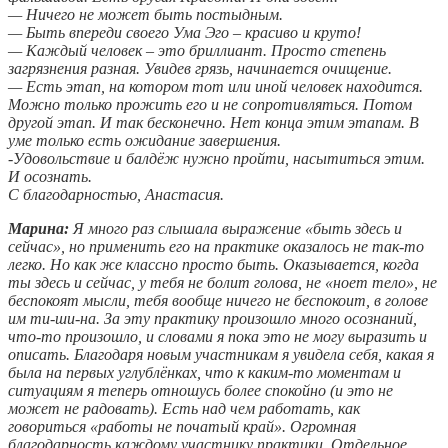
— Ничего не может быть постыдным.
— Быть впереди своего Ума Эго – красиво и круто!
— Каждый человек – это бриллиант. Просто степень
загрязнения разная. Увидев грязь, начинается очищение.
— Есть этап, на котором тот или иной человек находится.
Можно только прожить его и не сопротивляться. Потом
другой этап. И так бесконечно. Нет конца этим этапам. В
уме только есть ожидание завершения.
-Удовольствие и балдёж нужно пройти, насытиться этим.
И осознать.
С благодарностью, Анастасия.
Марина:
Я много раз слышала выражение «быть здесь и
сейчас», но применить его на практике оказалось не так-то
легко. Но как же классно просто быть. Оказывается, когда
ты здесь и сейчас, у тебя не болит голова, не «ноет тело», не
беспокоят мысли, тебя вообще ничего не беспокоит, в голове
им ти-ши-на. За эту практику произошло много осознаний,
что-то произошло, и словами я пока это не могу выразить и
описать. Благодаря новым участникам я увидела себя, какая я
была на первых углублёнках, что к каким-то моментам и
ситуациям я теперь отношусь более спокойно (и это не
может не радовать). Есть над чем работать, как
говориться «работы не початый край». Огромная
благодарность каждому участнику практики. Отдельное