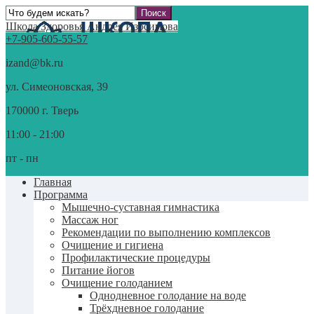
Школа Здоровья Андрея Изосимова
+7-905-605-55-57
izand@bk.ru
ул. Симеоновская, 39
170000 г. Тверь
11:00 - 21:00
пт - пн
Главная
Программа
Мышечно-суставная гимнастика
Массаж ног
Рекомендации по выполнению комплексов
Очищение и гигиена
Профилактические процедуры
Питание йогов
Очищение голоданием
Однодневное голодание на воде
Трёхдневное голодание