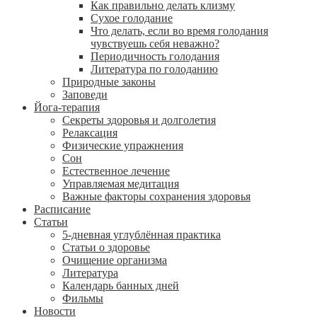
Как правильно делать клизму
Сухое голодание
Что делать, если во время голодания
чувствуешь себя неважно?
Периодичность голодания
Литература по голоданию
Природные законы
Заповеди
Йога-терапия
Секреты здоровья и долголетия
Релаксация
Физические упражнения
Сон
Естественное лечение
Управляемая медитация
Важные факторы сохранения здоровья
Расписание
Статьи
5-дневная углублённая практика
Статьи о здоровье
Очищение организма
Литература
Календарь банных дней
Фильмы
Новости