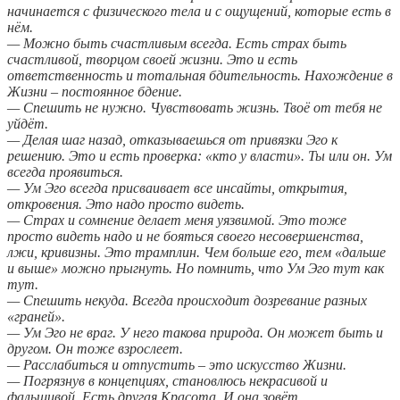
начинается с физического тела и с ощущений, которые есть в
нём.
— Можно быть счастливым всегда. Есть страх быть
счастливой, творцом своей жизни. Это и есть
ответственность и тотальная бдительность. Нахождение в
Жизни – постоянное бдение.
— Спешить не нужно. Чувствовать жизнь. Твоё от тебя не
уйдёт.
— Делая шаг назад, отказываешься от привязки Эго к
решению. Это и есть проверка: «кто у власти». Ты или он. Ум
всегда проявиться.
— Ум Эго всегда присваивает все инсайты, открытия,
откровения. Это надо просто видеть.
— Страх и сомнение делает меня уязвимой. Это тоже
просто видеть надо и не бояться своего несовершенства,
лжи, кривизны. Это трамплин. Чем больше его, тем «дальше
и выше» можно прыгнуть. Но помнить, что Ум Эго тут как
тут.
— Спешить некуда. Всегда происходит дозревание разных
«граней».
— Ум Эго не враг. У него такова природа. Он может быть и
другом. Он тоже взрослеет.
— Расслабиться и отпустить – это искусство Жизни.
— Погрязнув в концепциях, становлюсь некрасивой и
фальшивой. Есть другая Красота. И она зовёт.