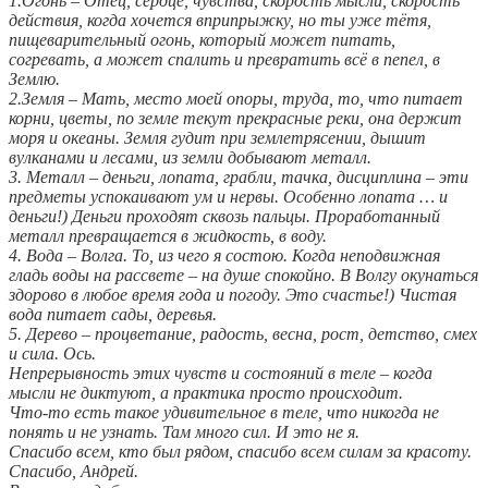
1.Огонь – Отец, сердце, чувства, скорость мысли, скорость
действия, когда хочется вприпрыжку, но ты уже тётя,
пищеварительный огонь, который может питать,
согревать, а может спалить и превратить всё в пепел, в
Землю.
2.Земля – Мать, место моей опоры, труда, то, что питает
корни, цветы, по земле текут прекрасные реки, она держит
моря и океаны. Земля гудит при землетрясении, дышит
вулканами и лесами, из земли добывают металл.
3. Металл – деньги, лопата, грабли, тачка, дисциплина – эти
предметы успокаивают ум и нервы. Особенно лопата … и
деньги!) Деньги проходят сквозь пальцы. Проработанный
металл превращается в жидкость, в воду.
4. Вода – Волга. То, из чего я состою. Когда неподвижная
гладь воды на рассвете – на душе спокойно. В Волгу окунаться
здорово в любое время года и погоду. Это счастье!) Чистая
вода питает сады, деревья.
5. Дерево – процветание, радость, весна, рост, детство, смех
и сила. Ось.
Непрерывность этих чувств и состояний в теле – когда
мысли не диктуют, а практика просто происходит.
Что-то есть такое удивительное в теле, что никогда не
понять и не узнать. Там много сил. И это не я.
Спасибо всем, кто был рядом, спасибо всем силам за красоту.
Спасибо, Андрей.