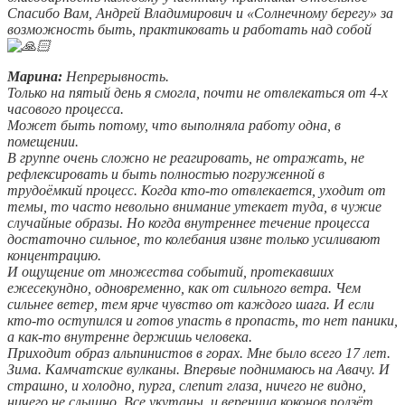
Спасибо Вам, Андрей Владимирович и «Солнечному берегу» за
возможность быть, практиковать и работать над собой
Марина:
Непрерывность.
Только на пятый день я смогла, почти не отвлекаться от 4-х
часового процесса.
Может быть потому, что выполняла работу одна, в
помещении.
В группе очень сложно не реагировать, не отражать, не
рефлексировать и быть полностью погруженной в
трудоёмкий процесс. Когда кто-то отвлекается, уходит от
темы, то часто невольно внимание утекает туда, в чужие
случайные образы. Но когда внутреннее течение процесса
достаточно сильное, то колебания извне только усиливают
концентрацию.
И ощущение от множества событий, протекавших
ежесекундно, одновременно, как от сильного ветра. Чем
сильнее ветер, тем ярче чувство от каждого шага. И если
кто-то оступился и готов упасть в пропасть, то нет паники,
а как-то внутренне держишь человека.
Приходит образ альпинистов в горах. Мне было всего 17 лет.
Зима. Камчатские вулканы. Впервые поднимаюсь на Авачу. И
страшно, и холодно, пурга, слепит глаза, ничего не видно,
ничего не слышно. Все укутаны, и вереница коконов ползёт