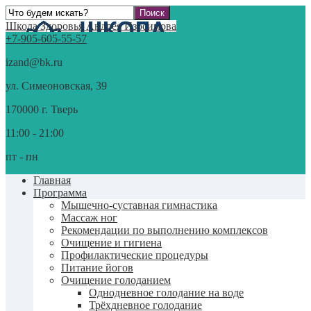
Школа Здоровья Андрея Изосимова
+7-905-605-55-57
izand@bk.ru
ул. Симеоновская, 39
170000 г. Тверь
11:00 - 21:00
пт - пн
Главная
Программа
Мышечно-суставная гимнастика
Массаж ног
Рекомендации по выполнению комплексов
Очищение и гигиена
Профилактические процедуры
Питание йогов
Очищение голоданием
Однодневное голодание на воде
Трёхдневное голодание