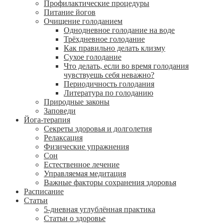
Профилактические процедуры
Питание йогов
Очищение голоданием
Однодневное голодание на воде
Трёхдневное голодание
Как правильно делать клизму
Сухое голодание
Что делать, если во время голодания
чувствуешь себя неважно?
Периодичность голодания
Литература по голоданию
Природные законы
Заповеди
Йога-терапия
Секреты здоровья и долголетия
Релаксация
Физические упражнения
Сон
Естественное лечение
Управляемая медитация
Важные факторы сохранения здоровья
Расписание
Статьи
5-дневная углублённая практика
Статьи о здоровье