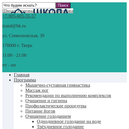
Школа Здоровья Андрея Изосимова
+7-905-605-55-57
izand@bk.ru
ул. Симеоновская, 39
170000 г. Тверь
11:00 - 21:00
пт - пн
Главная
Программа
Мышечно-суставная гимнастика
Массаж ног
Рекомендации по выполнению комплексов
Очищение и гигиена
Профилактические процедуры
Питание йогов
Очищение голоданием
Однодневное голодание на воде
Трёхдневное голодание