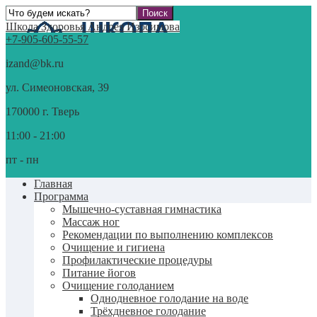
Школа Здоровья Андрея Изосимова
+7-905-605-55-57
izand@bk.ru
ул. Симеоновская, 39
170000 г. Тверь
11:00 - 21:00
пт - пн
Главная
Программа
Мышечно-суставная гимнастика
Массаж ног
Рекомендации по выполнению комплексов
Очищение и гигиена
Профилактические процедуры
Питание йогов
Очищение голоданием
Однодневное голодание на воде
Трёхдневное голодание