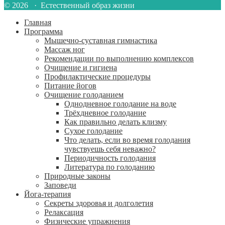
© 2026 · Естественный образ жизни
Главная
Программа
Мышечно-суставная гимнастика
Массаж ног
Рекомендации по выполнению комплексов
Очищение и гигиена
Профилактические процедуры
Питание йогов
Очищение голоданием
Однодневное голодание на воде
Трёхдневное голодание
Как правильно делать клизму
Сухое голодание
Что делать, если во время голодания
чувствуешь себя неважно?
Периодичность голодания
Литература по голоданию
Природные законы
Заповеди
Йога-терапия
Секреты здоровья и долголетия
Релаксация
Физические упражнения